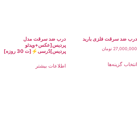
انتخاب
شوند
 ضد سرقت فلزی باربد
درب ضد سرقت مدل
پردیس[عکس+ویدئو
27,000,
تومان
پردیس]دُرسی⚡️[ت 30 روزه]
این
خاب گزینه‌ها
اطلاعات بیشتر
محصول
دارای
انواع
مختلفی
می
باشد.
گزینه
ها
ممکن