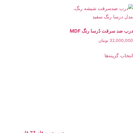
انواع
انواع
مختلفی
مختلفی
می
می
باشد.
باشد.
 ضد سرقت دُرسا رنگ MDF
گزینه
گزینه
32,000,
تومان
ها
ها
این
خاب گزینه‌ها
ممکن
ممکن
محصول
است
است
دارای
در
در
انواع
صفحه
صفحه
مختلفی
محصول
محصول
می
انتخاب
انتخاب
باشد.
شوند
شوند
گزینه
ها
ممکن
درب دورو فلز 27 قاب