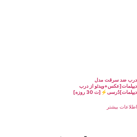
است
در
صفحه
محصول
انتخاب
شوند
ب ضد سرقت مدل
لمات[عکس+ویدئو از درب
مات]دُرسی⚡️[ت 30 روزه]
اعات بیشتر