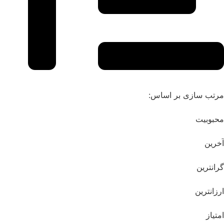
ب سازی بر اساس:
وبیت
ین
نترین
انترین
یاز