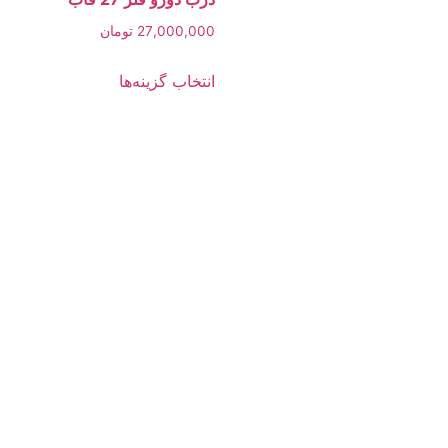
است
در
27,000,000
تومان
صفحه
این
انتخاب گزینه‌ها
محصول
محصول
انتخاب
دارای
شوند
انواع
مختلفی
می
باشد.
گزینه
ها
ممکن
است
در
صفحه
محصول