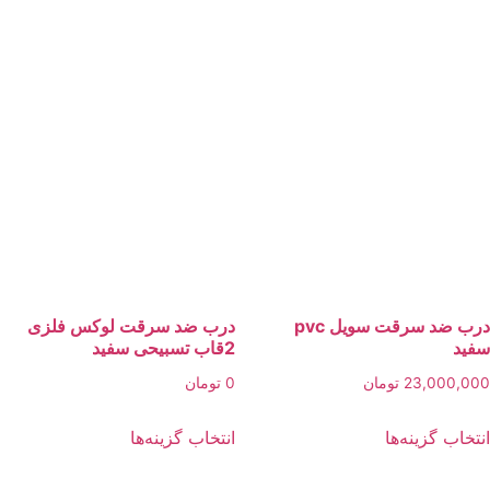
ها
ممکن
است
در
صفحه
محصول
انتخاب
شوند
درب ضد سرقت سویل pvc
درب ضد سرقت لوکس فلزی
د
2قاب تسبیحی سفید
23,000,
تومان
0
تومان
این
این
خاب گزینه‌ها
انتخاب گزینه‌ها
محصول
محصول
دارای
دارای