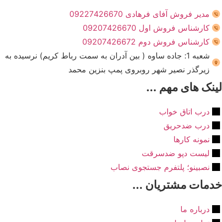
مدیر فروش آفای فرهادی 09227426670
کارشناس فروش اول 09207426670
کارشناس فروش دوم 09207426672
شعبه 1: جاده ساوه ( بین آدران به سمت رباط کریم) نرسیده به
زیرگذر نصیر شهر روبروی پمپ بنزین محمد
نک های مهم ...
درب اتاق خواب
درب ضدحریق
نمونه کارها
لیست دپو ضدسرقت
نصبینو؛ پلتفرم جستجوی نصاب
مات مشتریان ...
درباره ما