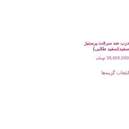
محصول
انتخاب
می
انتخاب
شوند
باشد.
شوند
گزینه
ها
ممکن
 ضد سرقت پرستیژ
است
د(سفید طلایی)
در
35,500,
تومان
صفحه
این
محصول
خاب گزینه‌ها
محصول
انتخاب
دارای
شوند
انواع
مختلفی
می
باشد.
گزینه