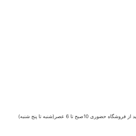
اه حضوری 10صبح تا 6 عصر(شنبه تا پنج شنبه)