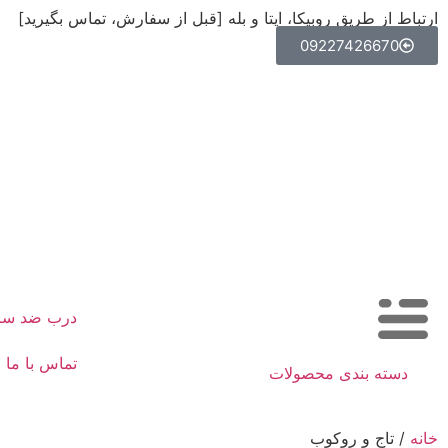
ارتباط از طریق روبیکا، ایتا و بله [قبل از سفارش، تماس بگیرید]
09227426670
درب ضد س
تماس با ما
دسته بندی محصولات
خانه
/ تاج و روکوب