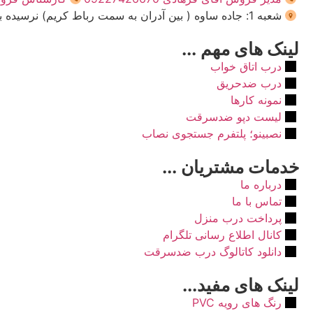
شعبه 1: جاده ساوه ( بین آدران به سمت رباط کریم) نرسیده به زیرگذر نصیر شهر روبروی پمپ بنزین محمد
لینک های مهم ...
درب اتاق خواب
درب ضدحریق
نمونه کارها
لیست دپو ضدسرقت
نصبینو؛ پلتفرم جستجوی نصاب
خدمات مشتریان ...
درباره ما
تماس با ما
پرداخت درب منزل
کانال اطلاع رسانی تلگرام
دانلود کاتالوگ درب ضدسرقت
لینک های مفید...
رنگ های رویه PVC