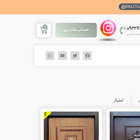
092274
0
۰۹۲۲
حساب کاربری
اره تماس
امتیاز