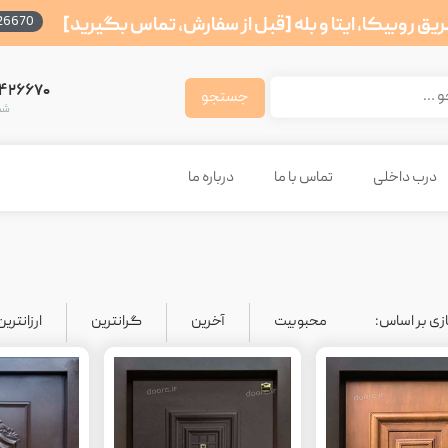
طریق روبیکا، ایتا و بله [قبل از سفارش، تماس بگیرید]
26670
۷۴۲۶۶۷۰
شم
درب داخلی
تماس با ما
درباره ما
زی بر اساس:
محبوبیت
آخرین
گرانترین
ارزانترین