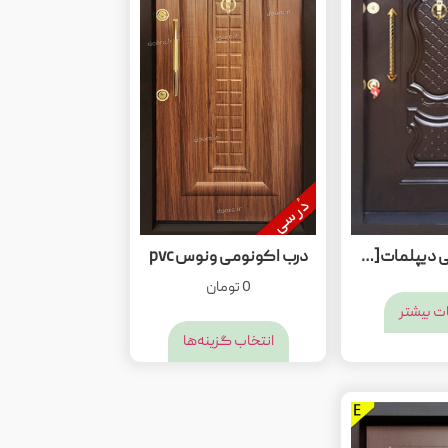
درب اکونومی دیپلمات[ت 30]
درب اکونومی ونوس pvc
0
تومان
ت بیشتر
انتخاب گزینه‌ها