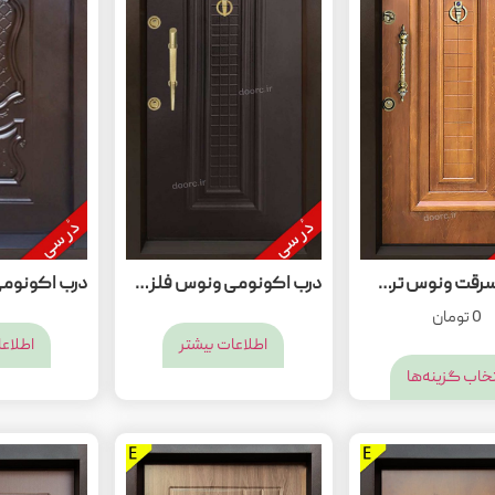
درب ضدسرقت ونوس ترک(اقتصادی)
درب اکونومی ونوس فلزی[ت 30]
0
تومان
اطلاعات بیشتر
اطلاعا
تخاب گزینه‌ها