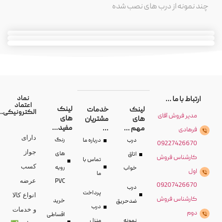
چند نمونه از درب های نصب شده
نماد
ارتباط با ما ...
اعتماد
لینک
لینک
خدمات
الکترونیکی...
مدیر فروش آفای
های
های
مشتریان
مفید...
مهم ...
...
فرهادی
دارای
رنگ
درب
درباره ما
09227426670
جواز
های
اتاق
کارشناس فروش
تماس با
کسب
رویه
خواب
اول
ما
عرضه
PVC
09207426670
درب
پرداخت
انواع کالا
کارشناس فروش
خرید
ضدحریق
درب
و خدمات
دوم
اقساطی
نمونه
منزل