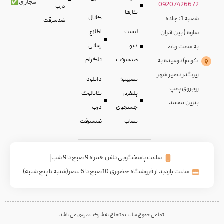
مجازی✅
09207426672
درب
کارها
کانال
شعبه 1: جاده
ضدسرقت
لیست
اطلاع
ساوه ( بین آدران
دپو
رسانی
به سمت رباط
ضدسرقت
تلگرام
کریم) نرسیده به
زیرگذر نصیر شهر
نصبینو؛
دانلود
روبروی پمپ
پلتفرم
کاتالوگ
بنزین محمد
جستجوی
درب
نصاب
ضدسرقت
ساعت پاسخگویی تلفن همراه 9 صبح تا 9 شب
ساعت بازدید از فروشگاه حضوری 10صبح تا 6 عصر(شنبه تا پنج شنبه)
تمامی حقوق سایت متعلق به شرکت درسی می باشد