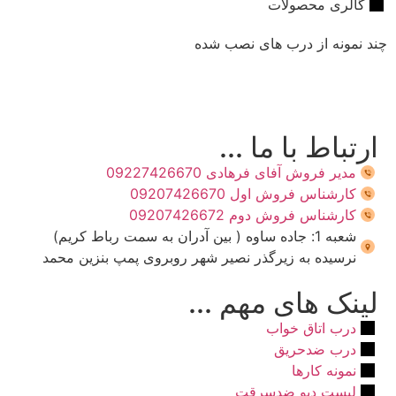
گالری محصولات
چند نمونه از درب های نصب شده
ارتباط با ما ...
مدیر فروش آفای فرهادی 09227426670
کارشناس فروش اول 09207426670
کارشناس فروش دوم 09207426672
شعبه 1: جاده ساوه ( بین آدران به سمت رباط کریم)
نرسیده به زیرگذر نصیر شهر روبروی پمپ بنزین محمد
لینک های مهم ...
درب اتاق خواب
درب ضدحریق
نمونه کارها
لیست دپو ضدسرقت