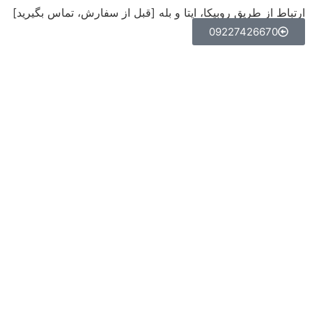
ارتباط از طریق روبیکا، ایتا و بله [قبل از سفارش، تماس بگیرید]
09227426670