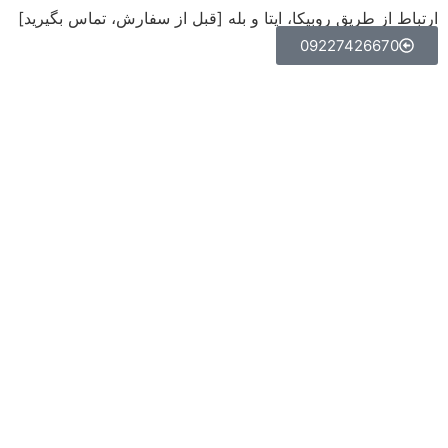
ارتباط از طریق روبیکا، ایتا و بله [قبل از سفارش، تماس بگیرید]
09227426670