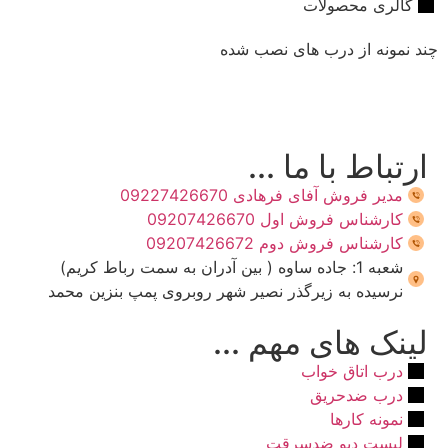
گالری محصولات
چند نمونه از درب های نصب شده
ارتباط با ما ...
مدیر فروش آفای فرهادی 09227426670
کارشناس فروش اول 09207426670
کارشناس فروش دوم 09207426672
شعبه 1: جاده ساوه ( بین آدران به سمت رباط کریم)
نرسیده به زیرگذر نصیر شهر روبروی پمپ بنزین محمد
لینک های مهم ...
درب اتاق خواب
درب ضدحریق
نمونه کارها
لیست دپو ضدسرقت