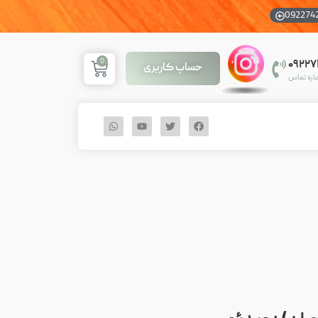
092274
0
۰۹۲۲
حساب کاربری
اره تماس