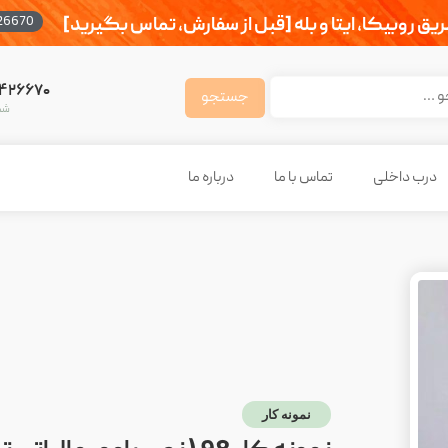
طریق روبیکا، ایتا و بله [قبل از سفارش، تماس بگیرید]
26670
۷۴۲۶۶۷۰
شم
درب داخلی
تماس با ما
درباره ما
نمونه کار