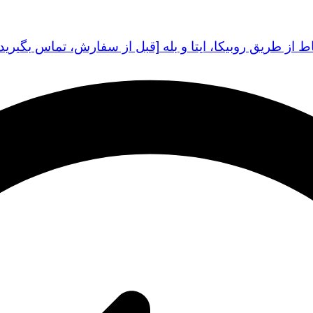
اط از طریق روبیکا، ایتا و بله [قبل از سفارش، تماس بگیرید]