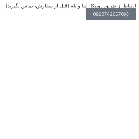
ارتباط از طریق روبیکا، ایتا و بله [قبل از سفارش، تماس بگیرید]
09227426670