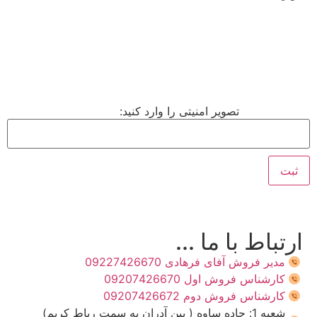
تصویر امنیتی را وارد کنید:
ارتباط با ما ...
مدیر فروش آفای فرهادی 09227426670
کارشناس فروش اول 09207426670
کارشناس فروش دوم 09207426672
شعبه 1: جاده ساوه ( بین آدران به سمت رباط کریم)