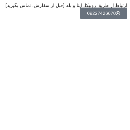
ارتباط از طریق روبیکا، ایتا و بله [قبل از سفارش، تماس بگیرید]
09227426670