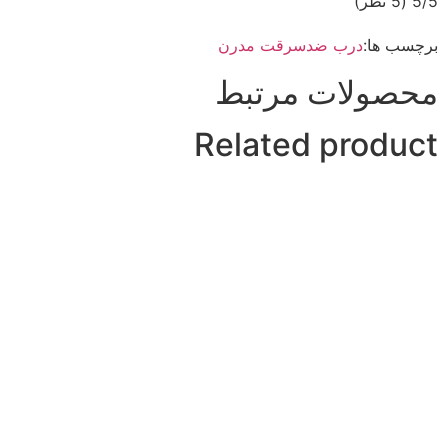
‫5/5
‫(5 نظر)
برچسب ها:
درب ضدسرقت مدرن
محصولات مرتبط
Related product