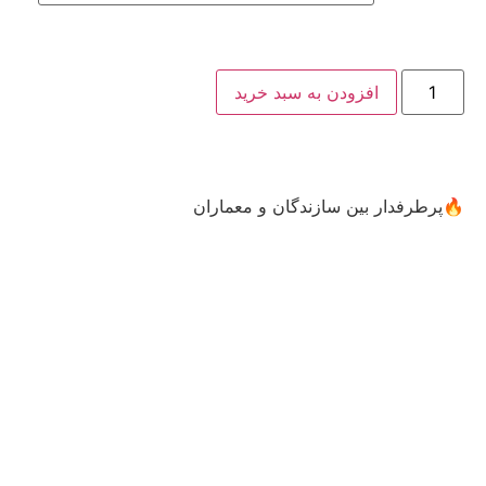
افزودن به سبد خرید
✅ر
🔥پرطرفدار بین سازندگان و معماران
م