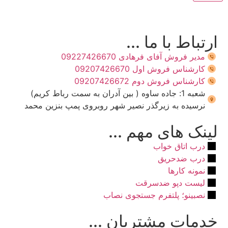
ارتباط با ما ...
مدیر فروش آفای فرهادی 09227426670
کارشناس فروش اول 09207426670
کارشناس فروش دوم 09207426672
شعبه 1: جاده ساوه ( بین آدران به سمت رباط کریم)
نرسیده به زیرگذر نصیر شهر روبروی پمپ بنزین محمد
لینک های مهم ...
درب اتاق خواب
درب ضدحریق
نمونه کارها
لیست دپو ضدسرقت
نصبینو؛ پلتفرم جستجوی نصاب
خدمات مشتریان ...