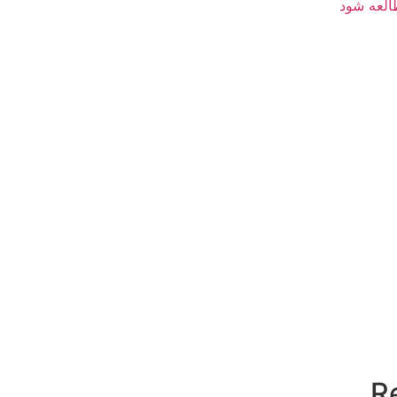
العه شود
R