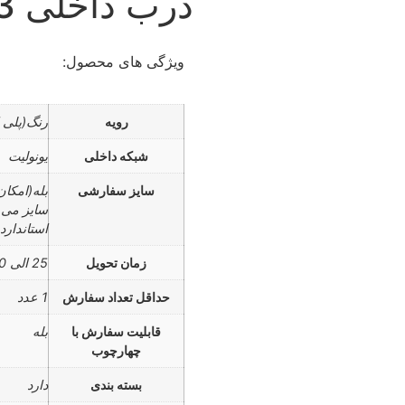
درب داخلی c113 شیشه خور
ویژگی های محصول:
رویه
رنگ(پلی ا
شبکه داخلی
یونولیت
سایز سفارشی
بله(امکا
سایز می 
استاندارد 90*10
زمان تحویل
25 الی 30 روز
حداقل تعداد سفارش
1 عدد
قابلیت سفارش با
بله
چهارچوب
بسته بندی
دارد