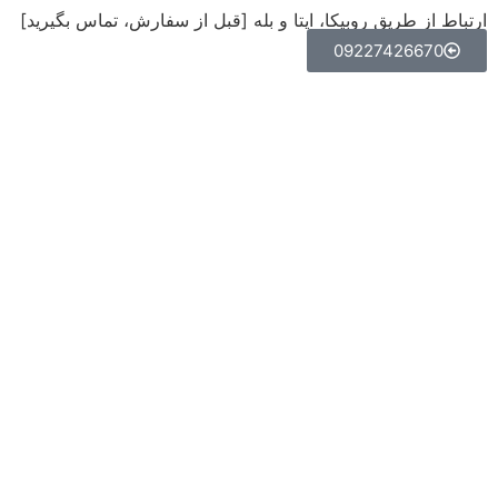
ارتباط از طریق روبیکا، ایتا و بله [قبل از سفارش، تماس بگیرید]
09227426670