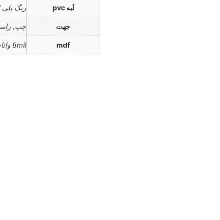
لَبه pvc
رنگ پلی ا
جهت
چپ, راس
mdf
8mil واناچای