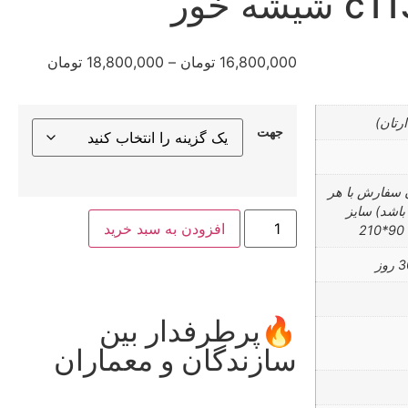
16,800,000
تومان
–
18,800,000
تومان
رتان)
جهت
ن سفارش با هر
باشد) سایز
افزودن به سبد خرید
2
🔥پرطرفدار بین
✅ر
سازندگان و معماران
خر