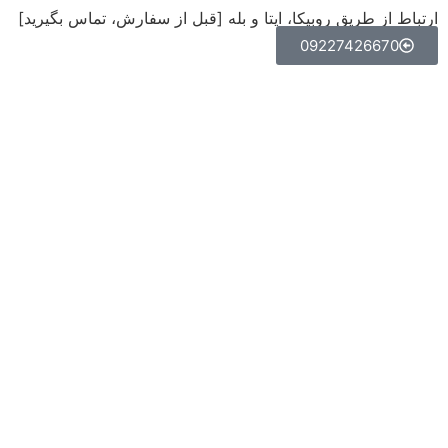
ارتباط از طریق روبیکا، ایتا و بله [قبل از سفارش، تماس بگیرید]
09227426670