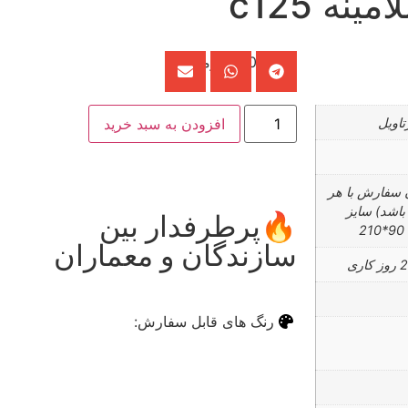
نه c125
5,800,000
تومان
تاویل
افزودن به سبد خرید
ن سفارش با هر
باشد) سایز
🔥پرطرفدار بین
✅ر
2
سازندگان و معماران
خر
رنگ های قابل سفارش: