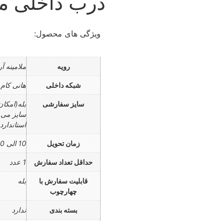
درب داخلی ملامی
ویژگی های محصول:
رویه
ملامینه آر
شبکه داخلی
هانی کام
سایز سفارشی
بله(امکا
سایز می 
استاندارد 90*10
زمان تحویل
10 الی 20 روز کاری
حداقل تعداد سفارش
1 عدد
قابلیت سفارش با
بله
چهارچوب
بسته بندی
ندارد