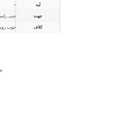
لَبه
–
جهت
چپ, راس
کلاف
چوب رو
خر