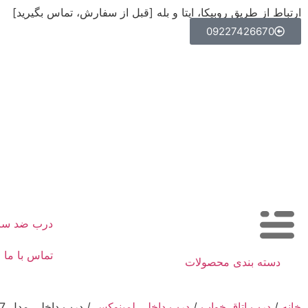
ارتباط از طریق روبیکا، ایتا و بله [قبل از سفارش، تماس بگیرید]
09227426670
درب ضد س
تماس با ما
دسته بندی محصولات
خانه
/
درب اتاق خواب
/
درب داخلی لمینوکس
/ درب داخلی مدل C127