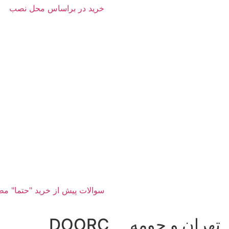
خرید در براساس محل نصب
سوالات پیش از خرید "حتما" مط
تهران و حومه
DOORC