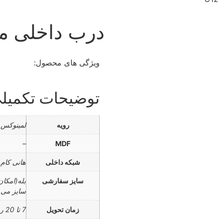
درب داخلی مدل 
ویژگی های محصول:
توضیحات تکمیل
رویه
لمینوکس
–
MDF
شبکه داخلی
هانی کام
سایز سفارشی
بله(امکا
سایز می 
زمان تحویل
7 تا 20 روز کاری