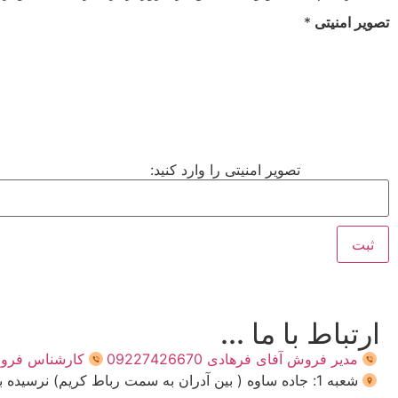
تصویر امنیتی
*
تصویر امنیتی را وارد کنید:
ارتباط با ما ...
مدیر فروش آفای فرهادی 09227426670
کارشناس فروش اول 0
شعبه 1: جاده ساوه ( بین آدران به سمت رباط کریم) نرسیده به زیرگذر نصیر شهر روبروی پمپ بنزین محمد