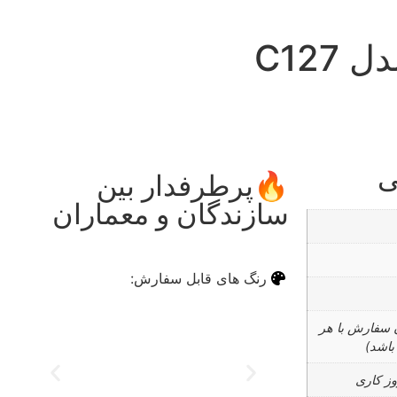
C127
ی
🔥پرطرفدار بین
✅ر
سازندگان و معماران
خر
رنگ های قابل سفارش:
ن سفارش با هر
باشد)