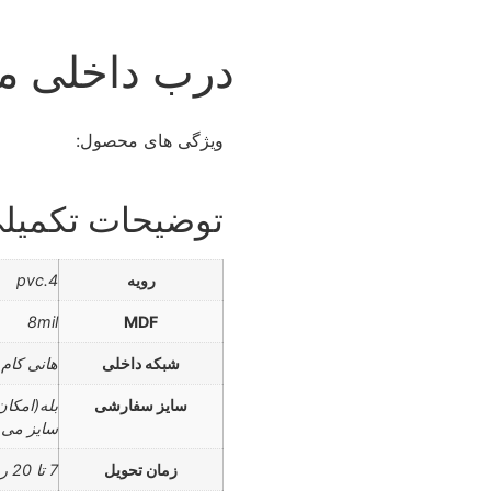
درب داخلی مدل 
ویژگی های محصول:
توضیحات تکمیل
رویه
pvc.4
8mil
MDF
شبکه داخلی
هانی کام
سایز سفارشی
بله(امکا
سایز می 
زمان تحویل
7 تا 20 روز کاری