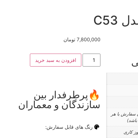
C53
7,800,000
تومان
ی
افزودن به سبد خرید
🔥پرطرفدار بین
✅ر
سازندگان و معماران
خر
ن سفارش با هر
باشد)
رنگ های قابل سفارش: