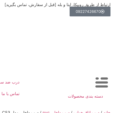
ارتباط از طریق روبیکا، ایتا و بله [قبل از سفارش، تماس بگیرید]
09227426670
درب ضد س
تماس با ما
دسته بندی محصولات
خانه
/
درب اتاق خواب
/
درب داخلی pvc
/ درب داخلی مدل C53