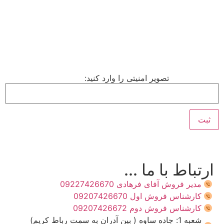
تصویر امنیتی را وارد کنید:
ارتباط با ما ...
مدیر فروش آفای فرهادی 09227426670
کارشناس فروش اول 09207426670
کارشناس فروش دوم 09207426672
شعبه 1: جاده ساوه ( بین آدران به سمت رباط کریم)