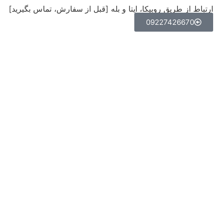
ارتباط از طریق روبیکا، ایتا و بله [قبل از سفارش، تماس بگیرید]
09227426670