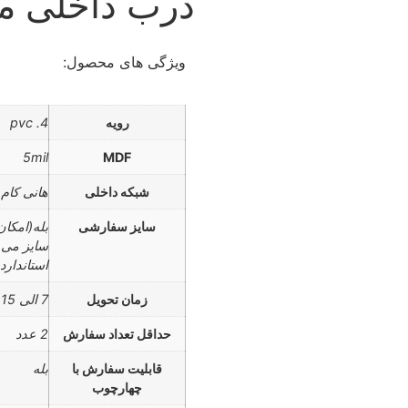
درب داخلی مدل 
ویژگی های محصول:
رویه
pvc .4
5mil
MDF
شبکه داخلی
هانی کام
سایز سفارشی
بله(امکا
سایز می 
استاندارد 90*10
زمان تحویل
7 الی 15 روز کاری
حداقل تعداد سفارش
2 عدد
قابلیت سفارش با
بله
چهارچوب