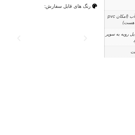
رنگ های قابل سفارش:
abs ضد آب (امکان pvc
 هست)
یل رویه به سوپر
ت