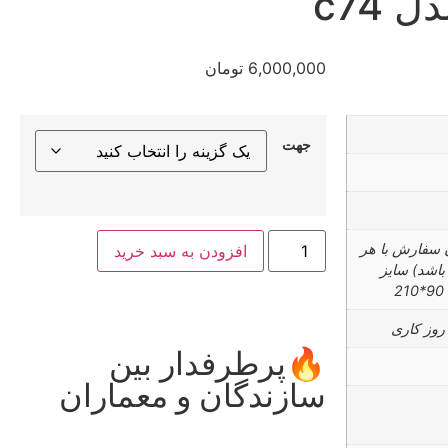
c74
6,000,000
تومان
جهت
ن سفارش با هر
افزودن به سبد خرید
باشد) سایز
2
🔥پرطرفدار بین
✅ر
سازندگان و معماران
خر