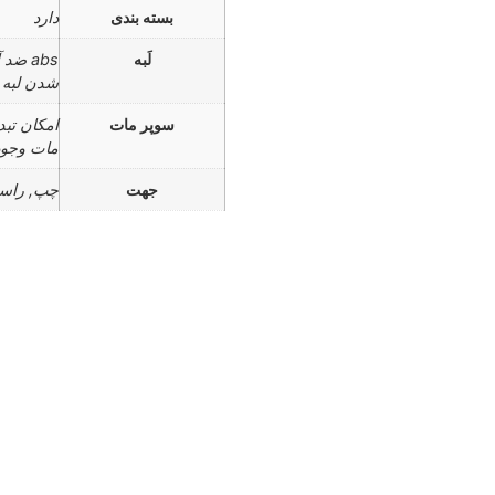
بسته بندی
دارد
لَبه
شدن لبه
سوپر مات
امکان تبد
مات وجود
جهت
چپ, راس