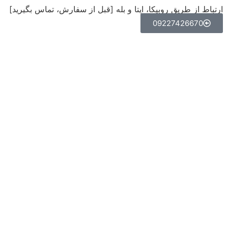
ارتباط از طریق روبیکا، ایتا و بله [قبل از سفارش، تماس بگیرید]
09227426670