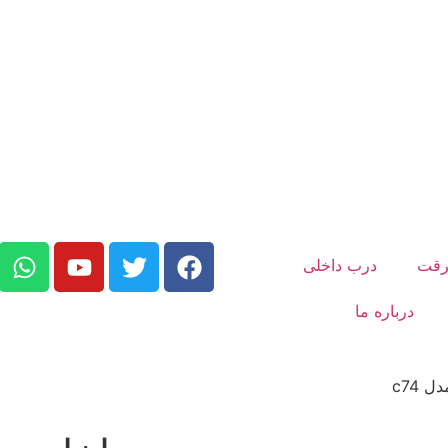
رقت
درب داخلی
درباره ما
 c74