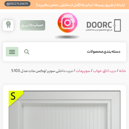
09227426670
ارتباط از طریق روبیکا، ایتا و بله [قبل از سفارش، تماس بگیرید]
0
حساب کاربری
دسته بندی محصولات
درباره ما
تماس با ما
درب ضد سرقت
درب داخلی
خانه
/
درب اتاق خواب
/
سوپرمات
/ درب داخلی سوپر لوکس مات مدل S103