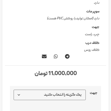
دارد
سوپر مات
دارد (امکان تولیدبا روکش PVC هست)
جهت
چپ, راست
کلاف درب
کلاف روس
11,000,000
تومان
جهت