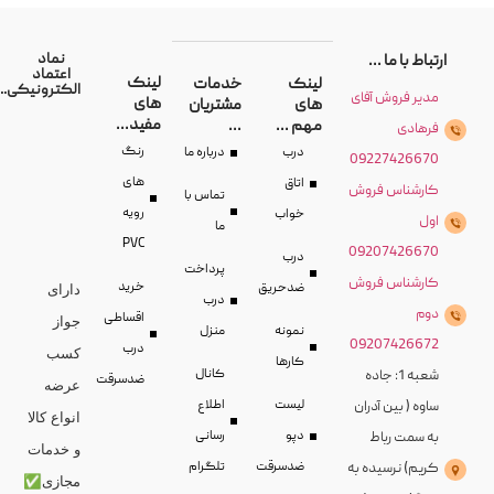
نماد
ارتباط با ما ...
اعتماد
لینک
لینک
خدمات
الکترونیکی...
مدیر فروش آفای
های
های
مشتریان
مفید...
مهم ...
...
فرهادی
رنگ
درب
درباره ما
09227426670
های
اتاق
کارشناس فروش
تماس با
رویه
خواب
اول
ما
PVC
09207426670
درب
پرداخت
کارشناس فروش
خرید
ضدحریق
دارای
درب
دوم
اقساطی
جواز
نمونه
منزل
09207426672
درب
کسب
کارها
کانال
شعبه 1: جاده
ضدسرقت
عرضه
لیست
اطلاع
ساوه ( بین آدران
انواع کالا
دپو
رسانی
به سمت رباط
و خدمات
ضدسرقت
تلگرام
کریم) نرسیده به
مجازی✅