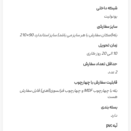
شبکه داخلی
یونولیت
سایز سفارشی
بله(امکان سفارش با هر سایز می باشد) سایز استاندارد 90*210
زمان تحویل
10 الی 20 روز کاری
حداقل تعداد سفارش
2 عدد
قابلیت سفارش با چهارچوب
بله با چهارچوب MDF و چهارچوب فرانسوی(آهنی) قابل سفارش
هست
بسته بندی
دارد
لَبه pvc