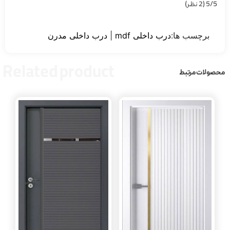
‫5/5
‫(2 نظر)
برچسب ها:
درب داخلی mdf
|
درب داخلی مدرن
Related product
محصولات مرتبط