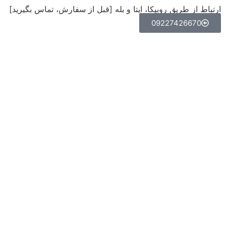
ارتباط از طریق روبیکا، ایتا و بله [قبل از سفارش، تماس بگیرید]
09227426670