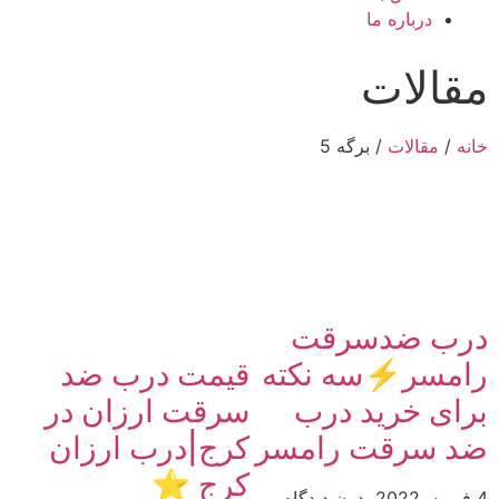
درباره ما
مقالات
خانه
/
مقالات
/ برگه 5
درب ضدسرقت
قیمت درب ضد
رامسر⚡️سه نکته
سرقت ارزان در
برای خرید درب
کرج|درب ارزان
ضد سرقت رامسر
کرج ⭐️
4 فوریه, 2022
بدون دیدگاه