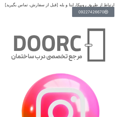
ارتباط از طریق روبیکا، ایتا و بله [قبل از سفارش، تماس بگیرید]
09227426670