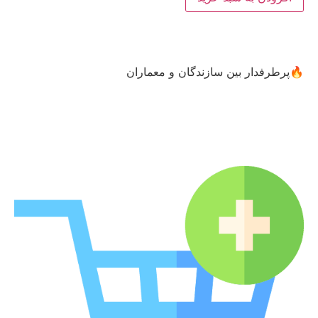
✅ر
🔥پرطرفدار بین سازندگان و معماران
م